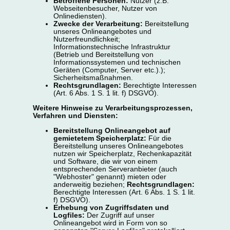
Betroffene Personen:
Nutzer (z.B.
Webseitenbesucher, Nutzer von
Onlinediensten).
Zwecke der Verarbeitung:
Bereitstellung
unseres Onlineangebotes und
Nutzerfreundlichkeit;
Informationstechnische Infrastruktur
(Betrieb und Bereitstellung von
Informationssystemen und technischen
Geräten (Computer, Server etc.).);
Sicherheitsmaßnahmen.
Rechtsgrundlagen:
Berechtigte Interessen
(Art. 6 Abs. 1 S. 1 lit. f) DSGVO).
Weitere Hinweise zu Verarbeitungsprozessen,
Verfahren und Diensten:
Bereitstellung Onlineangebot auf
gemietetem Speicherplatz:
Für die
Bereitstellung unseres Onlineangebotes
nutzen wir Speicherplatz, Rechenkapazität
und Software, die wir von einem
entsprechenden Serveranbieter (auch
"Webhoster" genannt) mieten oder
anderweitig beziehen;
Rechtsgrundlagen:
Berechtigte Interessen (Art. 6 Abs. 1 S. 1 lit.
f) DSGVO).
Erhebung von Zugriffsdaten und
Logfiles:
Der Zugriff auf unser
Onlineangebot wird in Form von so