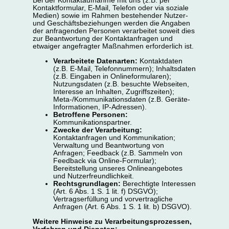
Bei der Kontaktaufnahme mit uns (z.B. per
Kontaktformular, E-Mail, Telefon oder via soziale
Medien) sowie im Rahmen bestehender Nutzer-
und Geschäftsbeziehungen werden die Angaben
der anfragenden Personen verarbeitet soweit dies
zur Beantwortung der Kontaktanfragen und
etwaiger angefragter Maßnahmen erforderlich ist.
Verarbeitete Datenarten:
Kontaktdaten
(z.B. E-Mail, Telefonnummern); Inhaltsdaten
(z.B. Eingaben in Onlineformularen);
Nutzungsdaten (z.B. besuchte Webseiten,
Interesse an Inhalten, Zugriffszeiten);
Meta-/Kommunikationsdaten (z.B. Geräte-
Informationen, IP-Adressen).
Betroffene Personen:
Kommunikationspartner.
Zwecke der Verarbeitung:
Kontaktanfragen und Kommunikation;
Verwaltung und Beantwortung von
Anfragen; Feedback (z.B. Sammeln von
Feedback via Online-Formular);
Bereitstellung unseres Onlineangebotes
und Nutzerfreundlichkeit.
Rechtsgrundlagen:
Berechtigte Interessen
(Art. 6 Abs. 1 S. 1 lit. f) DSGVO);
Vertragserfüllung und vorvertragliche
Anfragen (Art. 6 Abs. 1 S. 1 lit. b) DSGVO).
Weitere Hinweise zu Verarbeitungsprozessen,