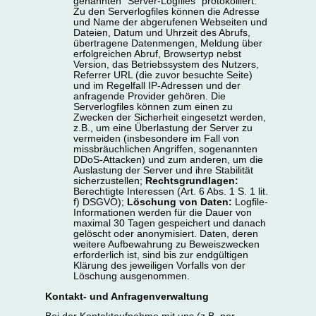
genannten "Server-Logfiles" protokolliert.
Zu den Serverlogfiles können die Adresse
und Name der abgerufenen Webseiten und
Dateien, Datum und Uhrzeit des Abrufs,
übertragene Datenmengen, Meldung über
erfolgreichen Abruf, Browsertyp nebst
Version, das Betriebssystem des Nutzers,
Referrer URL (die zuvor besuchte Seite)
und im Regelfall IP-Adressen und der
anfragende Provider gehören. Die
Serverlogfiles können zum einen zu
Zwecken der Sicherheit eingesetzt werden,
z.B., um eine Überlastung der Server zu
vermeiden (insbesondere im Fall von
missbräuchlichen Angriffen, sogenannten
DDoS-Attacken) und zum anderen, um die
Auslastung der Server und ihre Stabilität
sicherzustellen;
Rechtsgrundlagen:
Berechtigte Interessen (Art. 6 Abs. 1 S. 1 lit.
f) DSGVO);
Löschung von Daten:
Logfile-
Informationen werden für die Dauer von
maximal 30 Tagen gespeichert und danach
gelöscht oder anonymisiert. Daten, deren
weitere Aufbewahrung zu Beweiszwecken
erforderlich ist, sind bis zur endgültigen
Klärung des jeweiligen Vorfalls von der
Löschung ausgenommen.
Kontakt- und Anfragenverwaltung